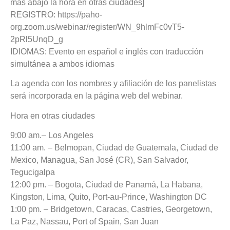
más abajo la hora en otras ciudades]
REGISTRO: https://paho-
org.zoom.us/webinar/register/WN_9hlmFc0vT5-
2pRl5UnqD_g
IDIOMAS: Evento en español e inglés con traducción
simultánea a ambos idiomas
La agenda con los nombres y afiliación de los panelistas
será incorporada en la página web del webinar.
Hora en otras ciudades
9:00 am.– Los Angeles
11:00 am. – Belmopan, Ciudad de Guatemala, Ciudad de
Mexico, Managua, San José (CR), San Salvador,
Tegucigalpa
12:00 pm. – Bogota, Ciudad de Panamá, La Habana,
Kingston, Lima, Quito, Port-au-Prince, Washington DC
1:00 pm. – Bridgetown, Caracas, Castries, Georgetown,
La Paz, Nassau, Port of Spain, San Juan