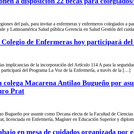
onen a disposición 22 becas para colegiados
egiones del país, para invitar a enfermeras y enfermeros colegiados a pa
hile y Latinoamérica Salud pública Gerencia en Salud Gestión del cui
l Colegio de Enfermeras hoy participará d
as implicancias de la incorporación del Artículo 114 A para la segurida
 participará del Programa La Voz de la Enfermería, a través de la […]
 la colega Macarena Antilao Bugueño por as
uro Prat
lao Bugueño por asumir como Decana electa de la Facultad de Ciencias d
rat, licenciada en Enfermería, Magíster en Educación Superior y diplo
abajo en mesa de cuidados organizada por el