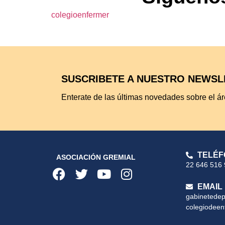
colegioenfermer
SUSCRIBETE A NUESTRO NEWSL
Enterate de las últimas novedades sobre el ár
TELÉF
ASOCIACIÓN GREMIAL
22 646 516
EMAIL
gabinetede
colegiodeen