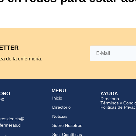
ETTER
ea de la enfermería.
MENU
ONO
AYUDA
Inicio
Directorio
 90
Términos y Condi
Directorio
Políticas de Priva
Noticias
presidencia@
fermeras.cl
Sobre Nosotros
Soc. Científicas