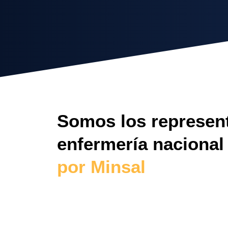
Somos los represent
enfermería naciona
por Minsal