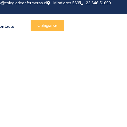
a@colegiodeenfermeras.cl
Miraflores 563
22 646 51690
Colegiarse
ontacto