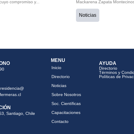
cuyo compromiso y...
Mackarena Zapata Montecinos 
Noticias
MENU
ONO
AYUDA
Inicio
Directorio
 90
Términos y Condi
Directorio
Políticas de Priva
Noticias
presidencia@
fermeras.cl
Sobre Nosotros
Soc. Científicas
CIÓN
Capacitaciones
63, Santiago, Chile
Contacto