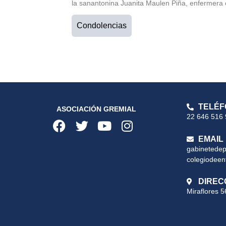
la sanantonina Juanita Maulen Piña, enfermera 
Condolencias
TELÉF
ASOCIACIÓN GREMIAL
22 646 516
EMAIL
gabinetede
colegiodeen
DIREC
Miraflores 5