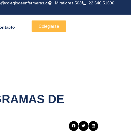
a@colegiodeenfermeras.cl
Miraflores 563
22 646 51690
Colegiarse
ontacto
GRAMAS DE