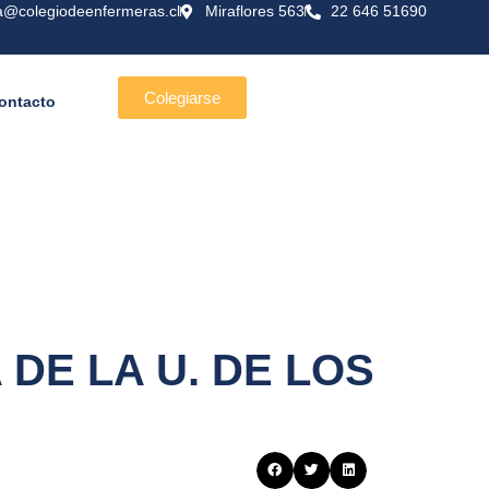
a@colegiodeenfermeras.cl
Miraflores 563
22 646 51690
Colegiarse
ontacto
DE LA U. DE LOS