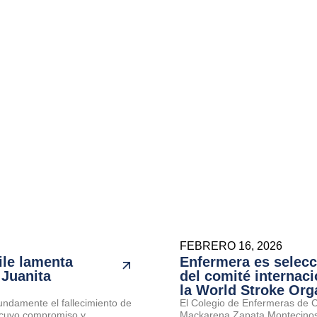
FEBRERO 16, 2026
ile lamenta
Enfermera es selec
 Juanita
del comité internaci
la World Stroke Org
undamente el fallecimiento de
El Colegio de Enfermeras de Ch
cuyo compromiso y...
Mackarena Zapata Montecinos 