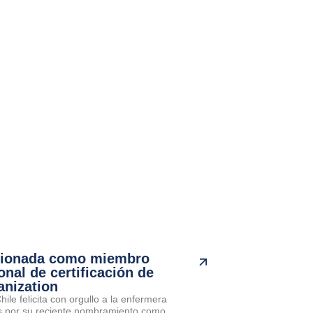
cionada como miembro
onal de certificación de
anization
ile felicita con orgullo a la enfermera
por su reciente nombramiento como...