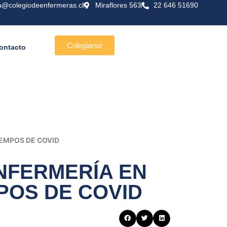
a@colegiodeenfermeras.cl
Miraflores 563
22 646 51690
Colegiarse
ontacto
IEMPOS DE COVID
ENFERMERÍA EN
MPOS DE COVID