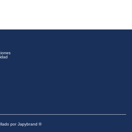
ciones
cidad
ollado por Japybrand ®