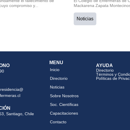
undamente el fallecimiento de
El Colegio de Enfermeras de Ch
cuyo compromiso y...
Mackarena Zapata Montecinos 
Noticias
MENU
ONO
AYUDA
Inicio
Directorio
 90
Términos y Condi
Directorio
Políticas de Priva
Noticias
presidencia@
fermeras.cl
Sobre Nosotros
Soc. Científicas
CIÓN
Capacitaciones
63, Santiago, Chile
Contacto