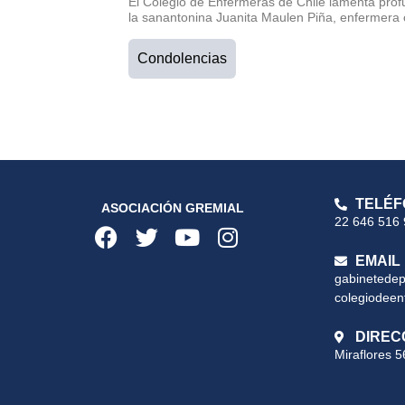
El Colegio de Enfermeras de Chile lamenta prof
la sanantonina Juanita Maulen Piña, enfermera 
Condolencias
TELÉF
ASOCIACIÓN GREMIAL
22 646 516
EMAIL
gabinetede
colegiodeen
DIREC
Miraflores 5