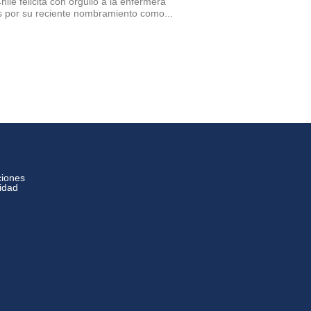
ile felicita con orgullo a la enfermera
por su reciente nombramiento como...
ciones
cidad