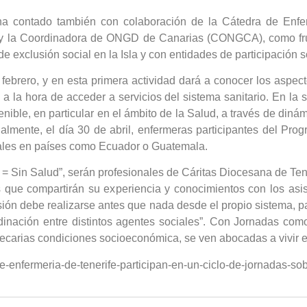
 ha contado también con colaboración de la Cátedra de Enfe
e y la Coordinadora de ONGD de Canarias (CONGCA), como frut
de exclusión social en la Isla y con entidades de participación 
ebrero, y en esta primera actividad dará a conocer los aspect
 a la hora de acceder a servicios del sistema sanitario. En la 
nible, en particular en el ámbito de la Salud, a través de diná
nalmente, el día 30 de abril, enfermeras participantes del Pro
tales en países como Ecuador o Guatemala.
 = Sin Salud”, serán profesionales de Cáritas Diocesana de Tene
s que compartirán su experiencia y conocimientos con los asi
sión debe realizarse antes que nada desde el propio sistema, pa
inación entre distintos agentes sociales”. Con Jornadas como
ecarias condiciones socioeconómica, se ven abocadas a vivir en
e-enfermeria-de-tenerife-participan-en-un-ciclo-de-jornadas-so