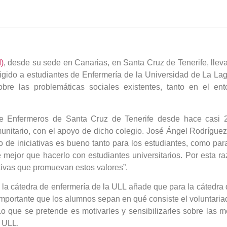
)
, desde su sede en Canarias, en Santa Cruz de Tenerife, lleva
rigido a estudiantes de Enfermería de la Universidad de La La
 sobre las problemáticas sociales existentes, tanto en el e
de Enfermeros de Santa Cruz de Tenerife desde hace casi 2
munitario, con el apoyo de dicho colegio. José Ángel Rodrígue
o de iniciativas es bueno tanto para los estudiantes, como par
 mejor que hacerlo con estudiantes universitarios. Por esta r
tivas que promuevan estos valores”.
 cátedra de enfermería de la ULL añade que para la cátedra de
importante que los alumnos sepan en qué consiste el voluntari
o que se pretende es motivarles y sensibilizarles sobre las 
a ULL.