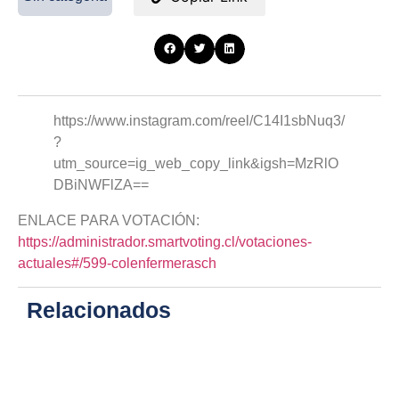
https://www.instagram.com/reel/C14I1sbNuq3/
?
utm_source=ig_web_copy_link&igsh=MzRlO
DBiNWFlZA==
ENLACE PARA VOTACIÓN:
https://administrador.smartvoting.cl/votaciones-
actuales#/599-colenfermerasch
Relacionados