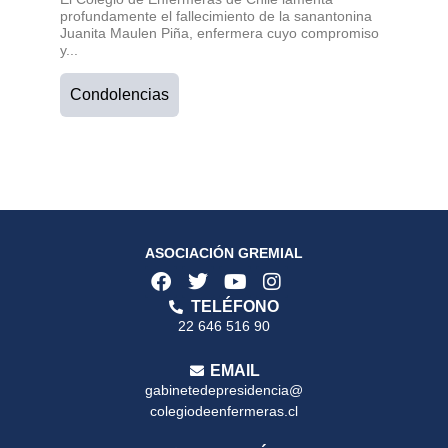
profundamente el fallecimiento de la sanantonina
Juanita Maulen Piña, enfermera cuyo compromiso
y...
Condolencias
ASOCIACIÓN GREMIAL
TELÉFONO
22 646 516 90
EMAIL
gabinetedepresidencia@
colegiodeenfermeras.cl