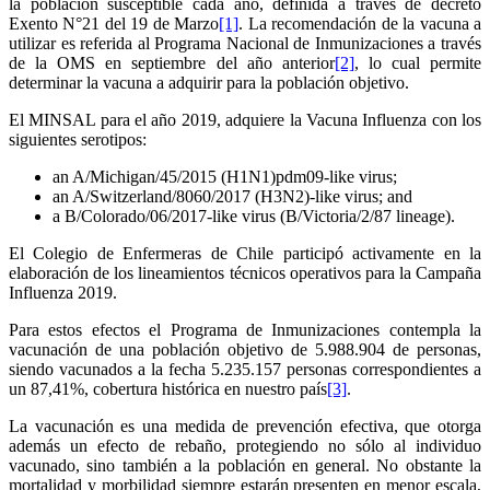
la población susceptible cada año, definida a través de decreto
Exento N°21 del 19 de Marzo
[1]
. La recomendación de la vacuna a
utilizar es referida al Programa Nacional de Inmunizaciones a través
de la OMS en septiembre del año anterior
[2]
, lo cual permite
determinar la vacuna a adquirir para la población objetivo.
El MINSAL para el año 2019, adquiere la Vacuna Influenza con los
siguientes serotipos:
an A/Michigan/45/2015 (H1N1)pdm09-like virus;
an A/Switzerland/8060/2017 (H3N2)-like virus; and
a B/Colorado/06/2017-like virus (B/Victoria/2/87 lineage).
El Colegio de Enfermeras de Chile participó activamente en la
elaboración de los lineamientos técnicos operativos para la Campaña
Influenza 2019.
Para estos efectos el Programa de Inmunizaciones contempla la
vacunación de una población objetivo de 5.988.904 de personas,
siendo vacunados a la fecha 5.235.157 personas correspondientes a
un 87,41%, cobertura histórica en nuestro país
[3]
.
La vacunación es una medida de prevención efectiva, que otorga
además un efecto de rebaño, protegiendo no sólo al individuo
vacunado, sino también a la población en general. No obstante la
mortalidad y morbilidad siempre estarán presenten en menor escala,