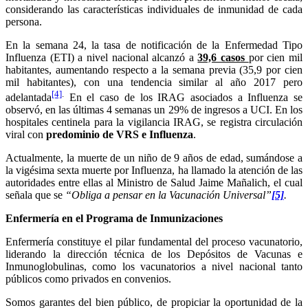
considerando las características individuales de inmunidad de cada
persona.
En la semana 24, la tasa de notificación de la Enfermedad Tipo
Influenza (ETI) a nivel nacional alcanzó a
39,6 casos
por cien mil
habitantes, aumentando respecto a la semana previa (35,9 por cien
mil habitantes), con una tendencia similar al año 2017 pero
[4]
.
adelantada
En el caso de los IRAG asociados a Influenza se
observó, en las últimas 4 semanas un 29% de ingresos a UCI. En los
hospitales centinela para la vigilancia IRAG, se registra circulación
viral con
predominio de VRS e Influenza
.
Actualmente, la muerte de un niño de 9 años de edad, sumándose a
la vigésima sexta muerte por Influenza, ha llamado la atención de las
autoridades entre ellas al Ministro de Salud Jaime Mañalich, el cual
señala que se
“Obliga a pensar en la Vacunación Universal”
[5]
.
Enfermería en el Programa de Inmunizaciones
Enfermería constituye el pilar fundamental del proceso vacunatorio,
liderando la dirección técnica de los Depósitos de Vacunas e
Inmunoglobulinas, como los vacunatorios a nivel nacional tanto
públicos como privados en convenios.
Somos garantes del bien público, de propiciar la oportunidad de la