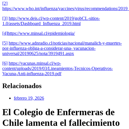
[2]
https://www.who.int/influenza/vaccines/virus/recommendations/2019_
[3]
http://www.deis.cl/wp-content/2019/gobCL-sitios-
1.0/assets/Dashboard_Influenza_2019.html
[4]
https://www.minsal.cl/epidemiologia/
[5]
https://www.adnradio.cl/noticias/nacional/manalich-y-muertes-
por-influenza-obliga-a-considerar-una- vacunacion-
universal/20190625/nota/3919491.aspx
[6]
https://vacunas.minsal.cl/wp-
content/uploads/2019/03/Lineamientos-Tecnicos-Operativos-
Vacuna-Anti-influenza-2019.pdf
Relacionados
febrero 19, 2026
El Colegio de Enfermeras de
Chile lamenta el fallecimiento