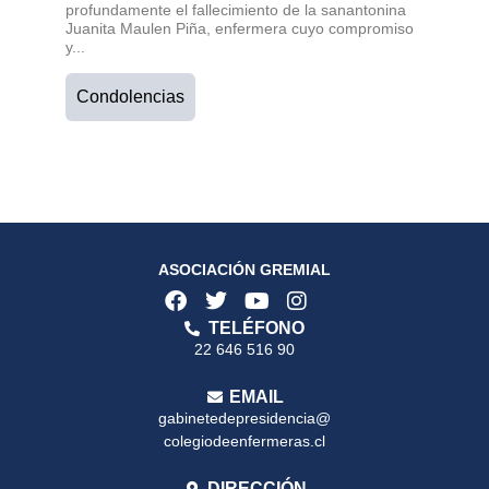
profundamente el fallecimiento de la sanantonina
Juanita Maulen Piña, enfermera cuyo compromiso
y...
Condolencias
ASOCIACIÓN GREMIAL
TELÉFONO
22 646 516 90
EMAIL
gabinetedepresidencia@
colegiodeenfermeras.cl
DIRECCIÓN