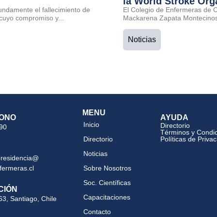
la World Stroke Org
undamente el fallecimiento de
El Colegio de Enfermeras de Ch
cuyo compromiso y...
Mackarena Zapata Montecinos 
Noticias
MENU
ONO
AYUDA
Inicio
Directorio
 90
Términos y Condi
Directorio
Políticas de Priva
Noticias
presidencia@
fermeras.cl
Sobre Nosotros
Soc. Científicas
CIÓN
Capacitaciones
63, Santiago, Chile
Contacto