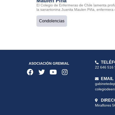
Maulen Piña
El Colegio de Enfermeras de Chile lamenta prof
la sanantonina Juanita Maulen Piña, enfermera 
Condolencias
TELÉF
ASOCIACIÓN GREMIAL
22 646 516
EMAIL
gabinetede
colegiodeen
DIREC
Miraflores 5