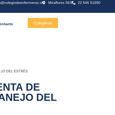
a@colegiodeenfermeras.cl
Miraflores 563
22 646 51690
Colegiarse
ontacto
JO DEL ESTRÉS
ENTA DE
ANEJO DEL