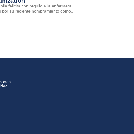
anization
ile felicita con orgullo a la enfermera
por su reciente nombramiento como...
ciones
cidad