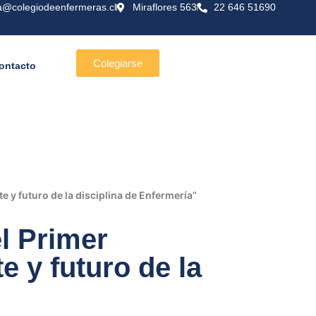
a@colegiodeenfermeras.cl
Miraflores 563
22 646 51690
Colegiarse
ontacto
 y futuro de la disciplina de Enfermería”
l Primer
 y futuro de la