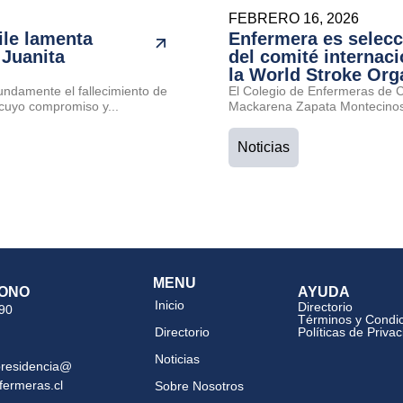
FEBRERO 16, 2026
ile lamenta
Enfermera es selec
 Juanita
del comité internaci
la World Stroke Org
undamente el fallecimiento de
El Colegio de Enfermeras de Ch
cuyo compromiso y...
Mackarena Zapata Montecinos 
Noticias
MENU
ONO
AYUDA
Inicio
Directorio
 90
Términos y Condi
Directorio
Políticas de Priva
Noticias
presidencia@
fermeras.cl
Sobre Nosotros