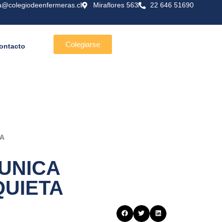
a@colegiodeenfermeras.cl
Miraflores 563
22 646 51690
Colegiarse
ontacto
TA
UNICA
QUIETA