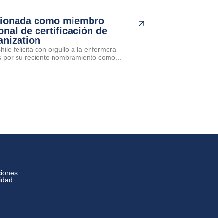
cionada como miembro
onal de certificación de
anization
ile felicita con orgullo a la enfermera
por su reciente nombramiento como...
ciones
cidad