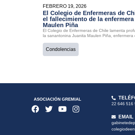
FEBRERO 19, 2026
El Colegio de Enfermeras de Ch
el fallecimiento de la enfermera
Maulen Piña
El Colegio de Enfermeras de Chile lamenta prof
la sanantonina Juanita Maulen Piña, enfermera 
Condolencias
TELÉF
ASOCIACIÓN GREMIAL
22 646 516
EMAIL
gabinetede
colegiodeen