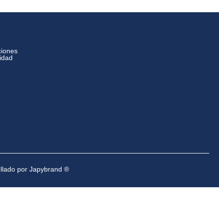
ciones
cidad
ollado por Japybrand ®