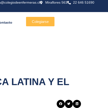
a@colegiodeenfermeras.cl
Miraflores 563
22 646 51690
Colegiarse
ontacto
 LATINA Y EL