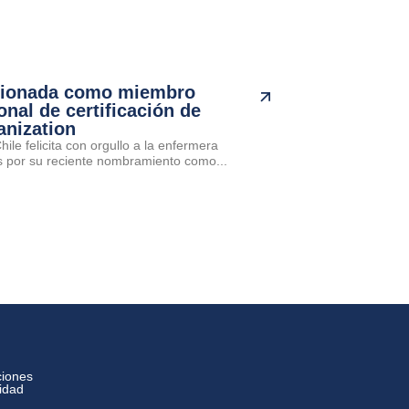
cionada como miembro
onal de certificación de
anization
ile felicita con orgullo a la enfermera
por su reciente nombramiento como...
ciones
cidad