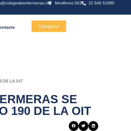
a@colegiodeenfermeras.cl
Miraflores 563
22 646 51690
Colegiarse
ontacto
 DE LA OIT
FERMERAS SE
 190 DE LA OIT