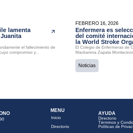
FEBRERO 16, 2026
ile lamenta
Enfermera es selec
 Juanita
del comité internaci
la World Stroke Org
undamente el fallecimiento de
El Colegio de Enfermeras de Ch
cuyo compromiso y...
Mackarena Zapata Montecinos 
Noticias
MENU
ONO
AYUDA
Inicio
Directorio
 90
Términos y Condi
Directorio
Políticas de Priva