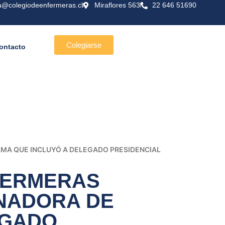
a@colegiodeenfermeras.cl
Miraflores 563
22 646 51690
Colegiarse
ontacto
AMA QUE INCLUYÓ A DELEGADO PRESIDENCIAL
NFERMERAS
INADORA DE
EGADO