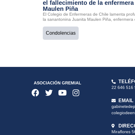
el fallecimiento de la enfermera
Maulen Piña
El Colegio de Enfermeras de Chile lamenta prof
la sanantonina Juanita Maulen Piña, enfermera 
Condolencias
TELÉF
ASOCIACIÓN GREMIAL
22 646 516
EMAIL
gabinetede
colegiodeen
DIREC
Miraflores 5