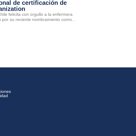
onal de certificación de
anization
ile felicita con orgullo a la enfermera
por su reciente nombramiento como...
ciones
cidad