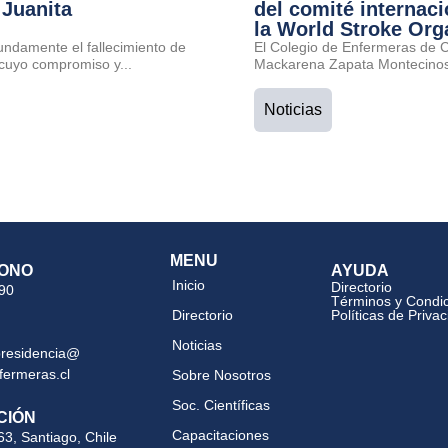
 Juanita
del comité internaci
la World Stroke Org
undamente el fallecimiento de
El Colegio de Enfermeras de Ch
cuyo compromiso y...
Mackarena Zapata Montecinos 
Noticias
MENU
ONO
AYUDA
Inicio
Directorio
 90
Términos y Condi
Directorio
Políticas de Priva
Noticias
presidencia@
fermeras.cl
Sobre Nosotros
Soc. Científicas
CIÓN
Capacitaciones
63, Santiago, Chile