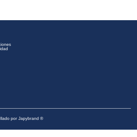
ciones
cidad
ollado por Japybrand ®