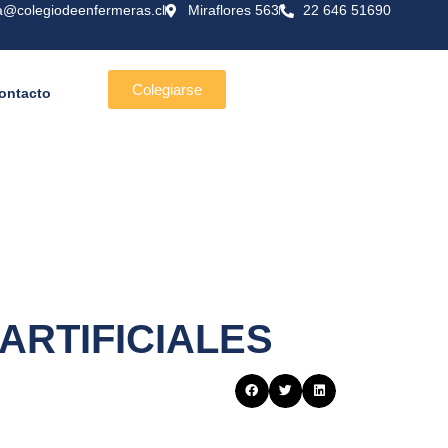
a@colegiodeenfermeras.cl
Miraflores 563
22 646 51690
Colegiarse
ontacto
ARTIFICIALES