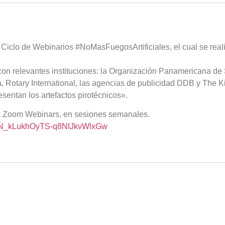
iclo de Webinarios #NoMasFuegosArtificiales, el cual se realiz
on relevantes instituciones: la Organización Panamericana de 
otary International, las agencias de publicidad DDB y The Kin
sentan los artefactos pirotécnicos».
orma Zoom Webinars, en sesiones semanales.
r/WN_kLukhOyTS-q8NIJkvWlxGw