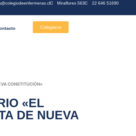
a@colegiodeenfermeras.cl
Miraflores 563
22 646 51690
Colegiarse
ontacto
UEVA CONSTITUCIÓN»
RIO «EL
TA DE NUEVA