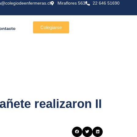
a@colegiodeenfermeras.cl
Miraflores 563
22 646 51690
Colegiarse
ontacto
añete realizaron II