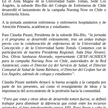
En el Aula Magna de la Universidad Santo Tomás, Sede Los
Ángeles, la subsede Bío-Bío del Colegio de Enfermeras de Chile
desarrolló el lanzamiento de la campaña Nursing Now en Chile o
Enfermería Ahora.
A la jornada asistieron enfermeras y enfermeros hospitalarios y de
Atención Primaria, académicas y estudiantes.
Para Claudia Pizani, Presidenta de la subsede Bío-Bío,
“la jornada
y el programa se desarrolló exitosamente, tras un arduo trabajo
previo con la colaboración de enfermeras de la Universidad de
Concepción y de la Universidad Santo Tomás. Contamos con la
participación de nuestra Presidenta Regional, Aida Díaz Álvarez;
Dra. Olivia Sanhueza Alvarado,
representante CIENF-ACHIEEN
para la campaña Nursing Now en Chile,
autoridades de la Red
Asistencial, como el Director (s) del Servicio de Salud, el Director
Comunal de Salud de Santa Bárbara, el Director del Cesfam Sur de
Los Ángeles, además de colegas y estudiantes”
.
Claudia Pizani también destacó la buena acogida a la campaña por
parte de los presentes, así como el resurgimiento de ideas y la
importancia del acercamiento de la profesión hacia la comunidad.
“Para que estas y otras ideas de desarrollo tomen fuerza, se definió
trabajar para disminuir la diferencia que existe entre los recursos
asignados al área intrahospitalia versus APS. Para llevar a cabo lo