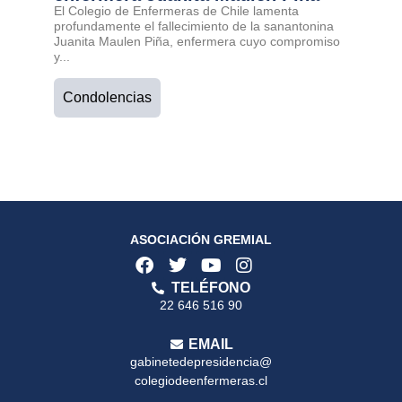
El Colegio de Enfermeras de Chile lamenta
profundamente el fallecimiento de la sanantonina
Juanita Maulen Piña, enfermera cuyo compromiso
y...
Condolencias
ASOCIACIÓN GREMIAL
TELÉFONO
22 646 516 90
EMAIL
gabinetedepresidencia@
colegiodeenfermeras.cl