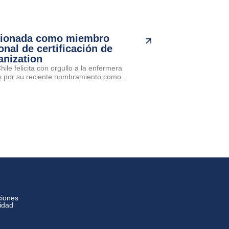
cionada como miembro
onal de certificación de
anization
ile felicita con orgullo a la enfermera
por su reciente nombramiento como...
ciones
cidad