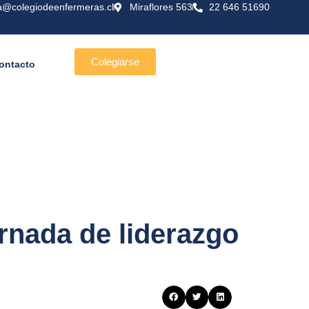
a@colegiodeenfermeras.cl
Miraflores 563
22 646 51690
Colegiarse
ontacto
rnada de liderazgo