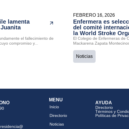
FEBRERO 16, 2026
ile lamenta
Enfermera es selec
 Juanita
del comité internaci
la World Stroke Org
undamente el fallecimiento de
El Colegio de Enfermeras de Ch
cuyo compromiso y...
Mackarena Zapata Montecinos 
Noticias
MENU
ONO
AYUDA
Inicio
Directorio
 90
Términos y Condi
Directorio
Políticas de Priva
Noticias
presidencia@