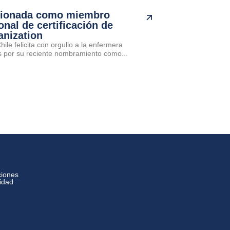
cionada como miembro
onal de certificación de
anization
ile felicita con orgullo a la enfermera
por su reciente nombramiento como...
ciones
cidad