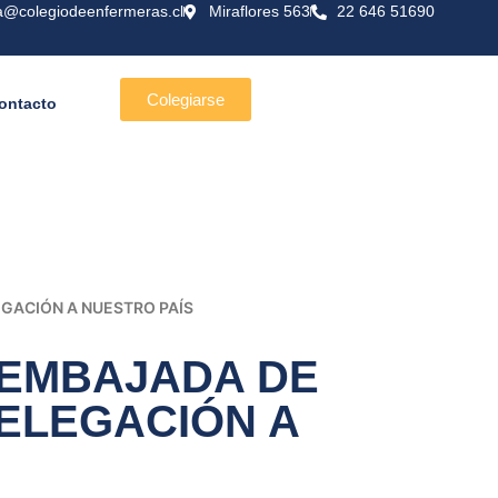
a@colegiodeenfermeras.cl
Miraflores 563
22 646 51690
Colegiarse
ontacto
EGACIÓN A NUESTRO PAÍS
 EMBAJADA DE
DELEGACIÓN A