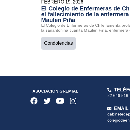
FEBRERO 19, 2026
El Colegio de Enfermeras de Ch
el fallecimiento de la enfermera
Maulen Piña
El Colegio de Enfermeras de Chile lamenta prof
la sanantonina Juanita Maulen Piña, enfermera 
Condolencias
TELÉF
ASOCIACIÓN GREMIAL
22 646 516
EMAIL
gabinetede
colegiodeen