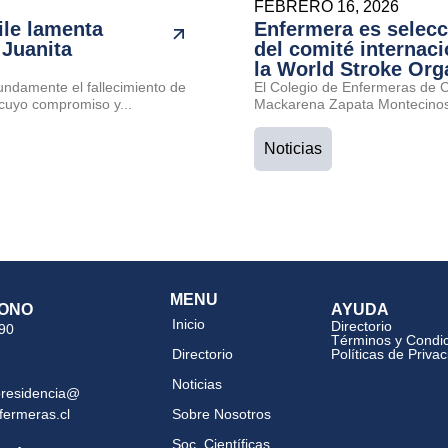
FEBRERO 16, 2026
ile lamenta
Enfermera es selec
 Juanita
del comité internaci
la World Stroke Org
undamente el fallecimiento de
El Colegio de Enfermeras de Ch
cuyo compromiso y...
Mackarena Zapata Montecinos 
Noticias
MENU
ONO
AYUDA
Inicio
Directorio
 90
Términos y Condi
Directorio
Políticas de Priva
Noticias
presidencia@
fermeras.cl
Sobre Nosotros
Soc. Científicas