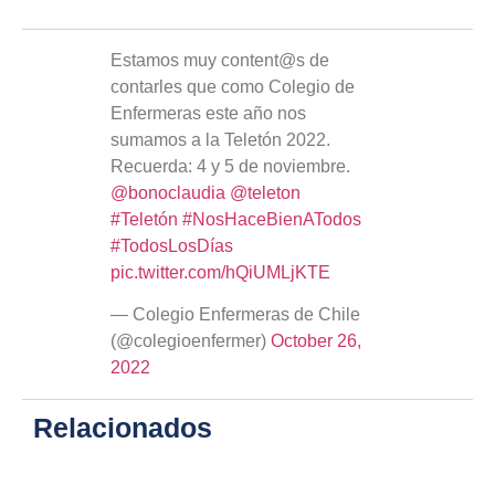
Estamos muy content@s de
contarles que como Colegio de
Enfermeras este año nos
sumamos a la Teletón 2022.
Recuerda: 4 y 5 de noviembre.
@bonoclaudia
@teleton
#Teletón
#NosHaceBienATodos
#TodosLosDías
pic.twitter.com/hQiUMLjKTE
— Colegio Enfermeras de Chile
(@colegioenfermer)
October 26,
2022
Relacionados