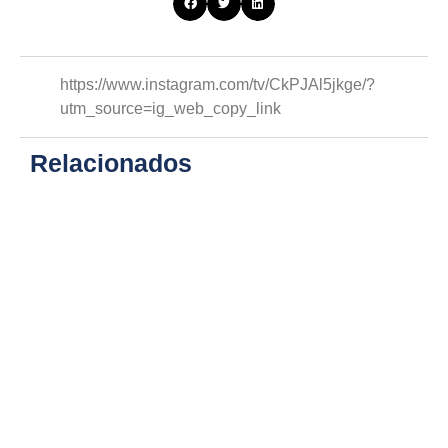
https://www.instagram.com/tv/CkPJAl5jkge/?
utm_source=ig_web_copy_link
Relacionados