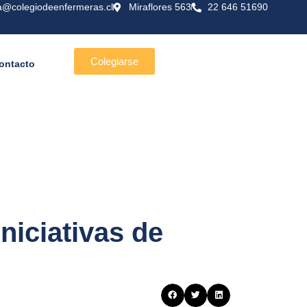
a@colegiodeenfermeras.cl
Miraflores 563
22 646 51690
Colegiarse
ontacto
iniciativas de