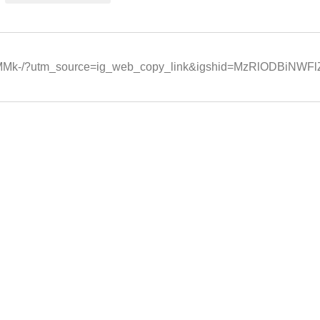
MLMMk-/?utm_source=ig_web_copy_link&igshid=MzRlODBiNWF