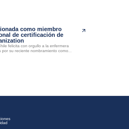
cionada como miembro
onal de certificación de
anization
ile felicita con orgullo a la enfermera
por su reciente nombramiento como...
ciones
cidad