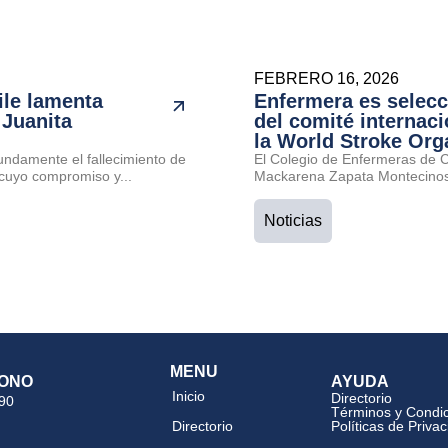
FEBRERO 16, 2026
ile lamenta
Enfermera es selec
 Juanita
del comité internaci
la World Stroke Org
undamente el fallecimiento de
El Colegio de Enfermeras de Ch
cuyo compromiso y...
Mackarena Zapata Montecinos 
Noticias
MENU
ONO
AYUDA
Inicio
Directorio
 90
Términos y Condi
Directorio
Políticas de Priva