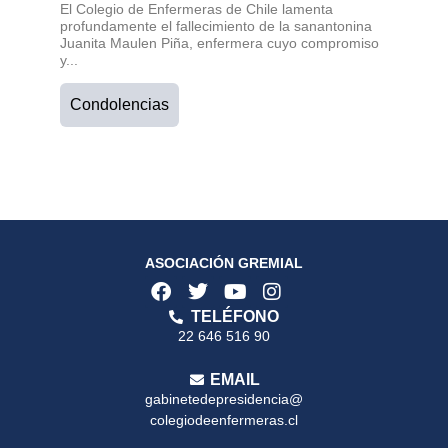
El Colegio de Enfermeras de Chile lamenta
profundamente el fallecimiento de la sanantonina
Juanita Maulen Piña, enfermera cuyo compromiso
y...
Condolencias
ASOCIACIÓN GREMIAL
TELÉFONO
22 646 516 90
EMAIL
gabinetedepresidencia@
colegiodeenfermeras.cl